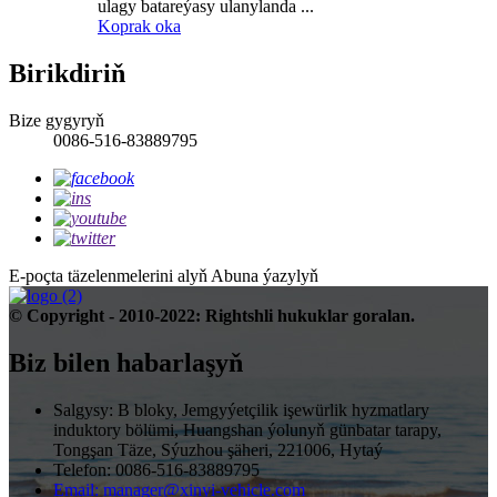
ulagy batareýasy ulanylanda ...
Koprak oka
Birikdiriň
Bize gygyryň
0086-516-83889795
E-poçta täzelenmelerini alyň
Abuna ýazylyň
© Copyright - 2010-2022: Rightshli hukuklar goralan.
Biz bilen habarlaşyň
Salgysy: B bloky, Jemgyýetçilik işewürlik hyzmatlary
induktory bölümi, Huangshan ýolunyň günbatar tarapy,
Tongşan Täze, Sýuzhou şäheri, 221006, Hytaý
Telefon: 0086-516-83889795
Email: manager@xinyi-vehicle.com