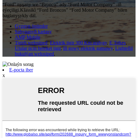
“Ford” nyşany we “Bronco” ady “Ford Motor Company” -iň
eýeçiligi.Klassiki “Ford Broncos” “Ford Motor Company” bilen
baglanyşykly däl.
Gyzgyn önümler
Sahypanyň kartasy
AMP Mobile
Tigirli welosiped
,
Elektrik tigir 300 Km aralygy
,
E Trikes
,
Ulular üçin hereket tigir
,
Iň gowy elektrik gatnawy
,
Lighteňil
bukulýan welosiped
,
E-poçta iber
x