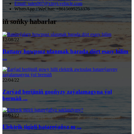
Email: sales007@xinyi-vehicle.com
WhatsApp / WeChat: +8615695253376
iň soňky habarlar
12/08/22
Battany howpsuz ulanmak barada dört esasy bilim
...
22/04/22
Zarýad berijiniň gooňyzy zaýalamagyna ýol
bermäň ...
21/04/22
Elektrik tigirli batareýaňyz m ...