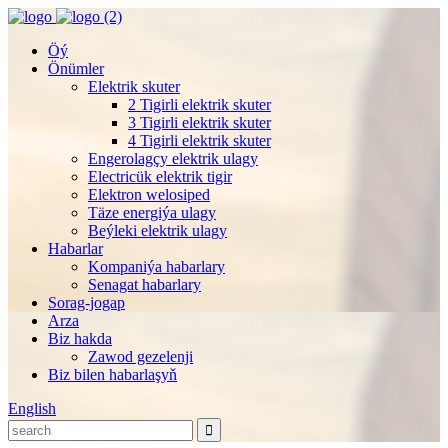
Öý
Önümler
Elektrik skuter
2 Tigirli elektrik skuter
3 Tigirli elektrik skuter
4 Tigirli elektrik skuter
Engerolagçy elektrik ulagy
Electricük elektrik tigir
Elektron welosiped
Täze energiýa ulagy
Beýleki elektrik ulagy
Habarlar
Kompaniýa habarlary
Senagat habarlary
Sorag-jogap
Arza
Biz hakda
Zawod gezelenji
Biz bilen habarlaşyň
English