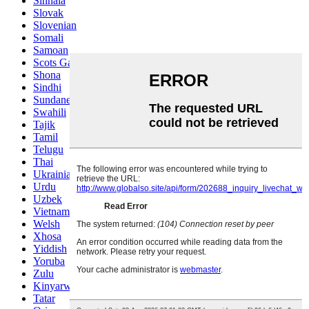
Sinhala
Slovak
Slovenian
Somali
Samoan
Scots Gaelic
Shona
Sindhi
Sundanese
Swahili
Tajik
Tamil
Telugu
Thai
Ukrainian
Urdu
Uzbek
Vietnamese
Welsh
Xhosa
Yiddish
Yoruba
Zulu
Kinyarwanda
Tatar