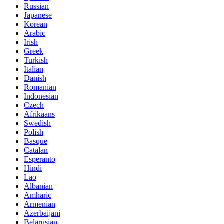
Russian
Japanese
Korean
Arabic
Irish
Greek
Turkish
Italian
Danish
Romanian
Indonesian
Czech
Afrikaans
Swedish
Polish
Basque
Catalan
Esperanto
Hindi
Lao
Albanian
Amharic
Armenian
Azerbaijani
Belarusian