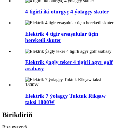
4 tigirli iki oturgyç 4 ýolagçy skuter
Elektrik 4 tigir ersaşulular üçin
hereketli skuter
Elektrik ýagly teker 4 tigirli agyr golf
arabasy
Elektrik 7 ýolagçy Tuktuk Rikşaw
taksi 1800W
Birikdiriň
Bize gygyryň