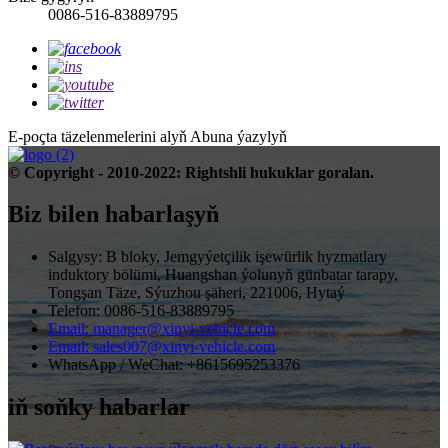
0086-516-83889795
E-poçta täzelenmelerini alyň
Abuna ýazylyň
© Copyright - 2010-2022: Rightshli hukuklar goralan.
Biz bilen habarlaşyň
Salgysy: B bloky, Jemgyýetçilik işewürlik hyzmatlary
induktory bölümi, Huangshan ýolunyň günbatar tarapy,
Tongşan Täze, Sýuzhou şäheri, 221006, Hytaý
Telefon: 0086-516-83889795
Email: manager@xinyi-vehicle.com
Email: sales007@xinyi-vehicle.com
WhatsApp / WeChat: +8615695253376
iň soňky habarlar