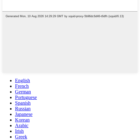
English
French
German
Portuguese
Spanish
Russian
Japanese
Korean
Arabic
Irish
Greek