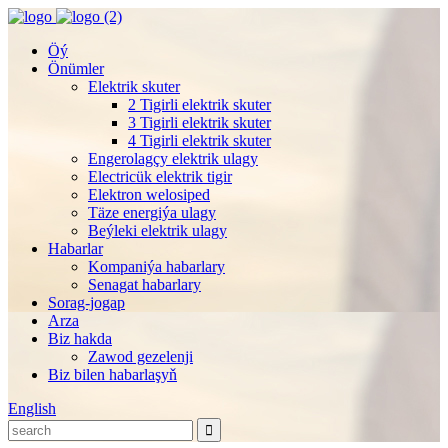
Öý
Önümler
Elektrik skuter
2 Tigirli elektrik skuter
3 Tigirli elektrik skuter
4 Tigirli elektrik skuter
Engerolagçy elektrik ulagy
Electricük elektrik tigir
Elektron welosiped
Täze energiýa ulagy
Beýleki elektrik ulagy
Habarlar
Kompaniýa habarlary
Senagat habarlary
Sorag-jogap
Arza
Biz hakda
Zawod gezelenji
Biz bilen habarlaşyň
English