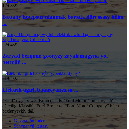
12/08/22
Battany howpsuz ulanmak barada dört esasy bilim
...
22/04/22
Zarýad berijiniň gooňyzy zaýalamagyna ýol
bermäň ...
21/04/22
Elektrik tigirli batareýaňyz m ...
“Ford” nyşany we “Bronco” ady “Ford Motor Company” -iň
eýeçiligi.Klassiki “Ford Broncos” “Ford Motor Company” bilen
baglanyşykly däl.
Gyzgyn önümler
Sahypanyň kartasy