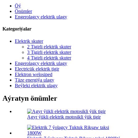
Öý
Önümler
Engerolagçy elektrik ulagy
Kategoriýalar
Elektrik skuter
2 Tigirli elektrik skuter
3 Tigirli elektrik skuter
4 Tigirli elektrik skuter
Engerolagçy elektrik ulagy
Electricük elektrik tigir
Elektron welosiped
Täze energiýa ulagy
Beýleki elektrik ulagy
Aýratyn önümler
Agyr ýükli elektrik motosikli ýük tigir