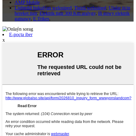
AMP Mobile
Lighteňil bukulýan welosiped
,
Tigirli welosiped
,
Ulular üçin
hereket tigir
,
Elektrik tigir 300 Km aralygy
,
Iň gowy elektrik
gatnawy
,
E Trikes
,
E-poçta iber
x