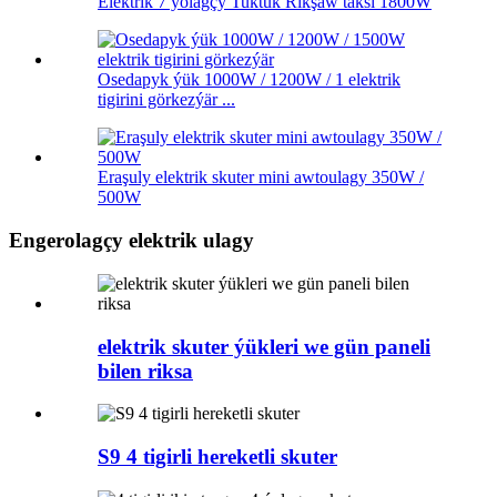
Elektrik 7 ýolagçy Tuktuk Rikşaw taksi 1800W
Osedapyk ýük 1000W / 1200W / 1 elektrik
tigirini görkezýär ...
Eraşuly elektrik skuter mini awtoulagy 350W /
500W
Engerolagçy elektrik ulagy
elektrik skuter ýükleri we gün paneli
bilen riksa
S9 4 tigirli hereketli skuter